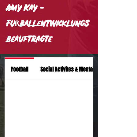
Amy Kay -
Fußballentwicklungs
beauftragte
Social Activites & Mental Health Support
Football