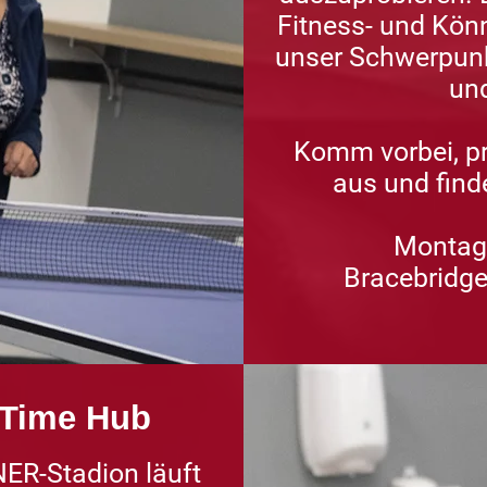
Fitness- und Könn
unser Schwerpunk
un
Komm vorbei, p
aus und find
Montag 
Bracebridge
 Time Hub
NER-Stadion läuft