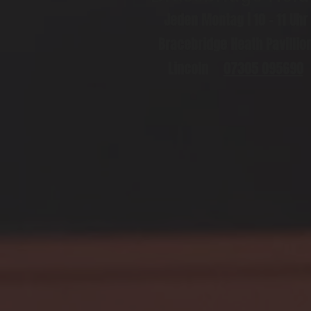
Jeden Montag | 10 - 11 Uhr
Bracebridge Heath Pavillio
Lincoln
07305 095690