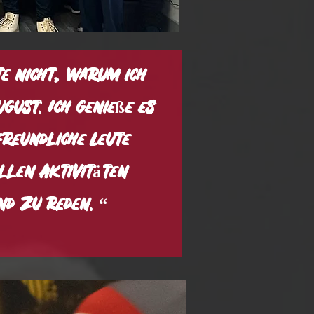
te nicht, warum ich
gust. Ich genieße es
freundliche Leute
llen Aktivitäten
d zu reden. “