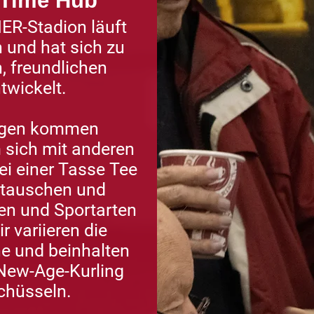
 Time Hub
ER-Stadion läuft
 und hat sich zu
, freundlichen
twickelt.
ungen kommen
m sich mit anderen
ei einer Tasse Tee
tauschen und
ten und Sportarten
r variieren die
he und beinhalten
 New-Age-Kurling
chüsseln.