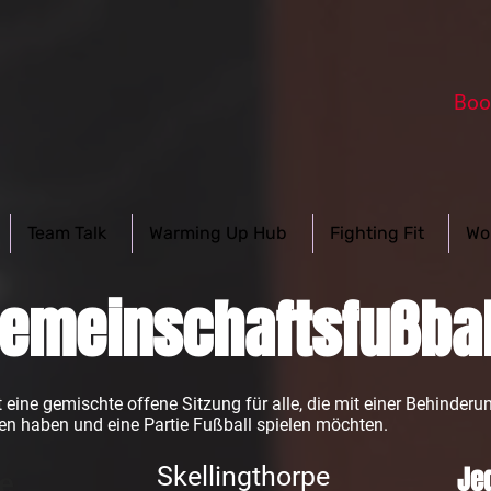
Boo
Team Talk
Warming Up Hub
Fighting Fit
Wo
emeinschaftsfußbal
eine gemischte offene Sitzung für alle, die mit einer Behinderun
en haben und eine Partie Fußball spielen möchten.
Skellingthorpe
Jed
e