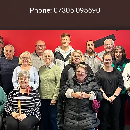
Phon
e: 07305 095690