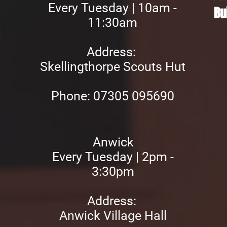
Every Tuesday | 10am -
Bu
11:30am
n
Address:
Skellingthorpe Scouts Hut
Phon
e: 07305 095690
Anwick
Every Tuesday | 2pm -
3:30pm
Address:
Anwick Village Hall