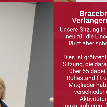
Bracebr
Verlänge
Unsere Sitzung in
neu für die Linc
läuft aber scho
Dies ist größtent
Sitzung, die dar
über 55 dabei 
Ruhestand fit u
Mitglieder hab
verschieden
Aktivitäte
auszuprobieren. Di