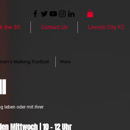
k the 3G
Contact Us
Lincoln City FC
men's Walking Football
More
l
g leben oder mit ihrer
en Mittwoch | 10 - 12 Uhr