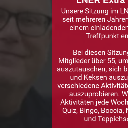
LNER Extra
Unsere Sitzung im LN
seit mehreren Jahren
einem einladenden
Treffpunkt en
Bei diesen Sitz
Mitglieder über 55, u
auszutauschen, sich b
und Keksen auszu
verschiedene Aktivitä
auszuprobieren. Wi
Aktivitäten jede Woc
Quiz, Bingo, Boccia,
und Teppichs