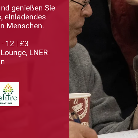
nd genießen Sie
s, einladendes
en Menschen.
 - 12 | £3
 Lounge, LNER-
on