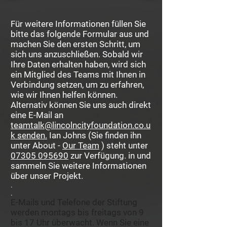
Für weitere Informationen füllen Sie
bitte das folgende Formular aus und
machen Sie den ersten Schritt, um
sich uns anzuschließen. Sobald wir
Ihre Daten erhalten haben, wird sich
ein Mitglied des Teams mit Ihnen in
Verbindung setzen, um zu erfahren,
wie wir Ihnen helfen können.
Alternativ können Sie uns auch direkt
eine E-Mail an
teamtalk@lincolncityfoundation.co.u
k senden.
Ian Johns (Sie finden ihn
unter About -
Our Team
) steht unter
07305 095690
zur Verfügung. in und
sammeln Sie weitere Informationen
über unser Projekt.
.
.
E-Mails und Telefone der Stiftung
werden montags bis freitags von 9
bis 17 Uhr überwacht. Wenn Sie eine