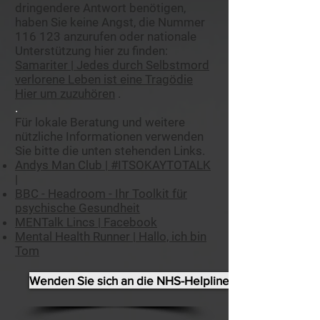
dringendere Antwort benötigen,
haben Sie keine Angst, die Nummer
116 123 anzurufen oder nationale
Unterstützung hier zu finden:
Samariter | Jedes durch Selbstmord
verlorene Leben ist eine Tragödie
Hier um zuzuhören
.
.
Für lokale Beratung und weitere
nützliche Informationen verwenden
Sie bitte die unten stehenden Links.
Andys Man Club | #ITSOKAYTOTALK
|
BBC - Headroom - Ihr Toolkit für
psychische Gesundheit
MENTalk Lincs | Facebook
Mental Health Runner | Hallo, ich bin
Tom
Wenden Sie sich an die NHS-Helpline