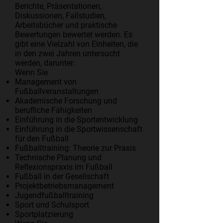
Berichte, Präsentationen,
Diskussionen, Fallstudien,
Arbeitsbücher und praktische
Bewertungen bewertet werden. Es
gibt eine Vielzahl von Einheiten, die
in den zwei Jahren untersucht
werden, darunter:
Wenn Sie
Management von
Fußballveranstaltungen
Akademische Forschung und
berufliche Fähigkeiten
Einführung in die Sportentwicklung
Einführung in die Sportwissenschaft
für den Fußball
Fußballtraining: Theorie zur Praxis
Technische Planung und
Reflexionspraxis im Fußball
Fußball in der Gesellschaft
Projektbetriebsmanagement
Jugendfußballtraining
Sport und Schulsport
Sportplatzierung