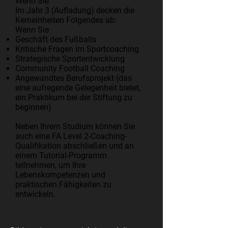
Wenn Sie
Im Jahr 3 (Aufladung) decken die
Kerneinheiten Folgendes ab:
Wenn Sie
Geschäft des Fußballs
Kritische Fragen im Sportcoaching
Strategische Sportentwicklung
Community Football Coaching
Angewandtes Berufsprojekt (das
eine aufregende Gelegenheit bietet,
ein Praktikum bei der Stiftung zu
beginnen)
Neben Ihrem Studium können Sie
auch eine FA Level 2-Coaching-
Qualifikation abschließen und an
einem Tutorial-Programm
teilnehmen, um Ihre
Lebenskompetenzen und
praktischen Fähigkeiten zu
entwickeln.