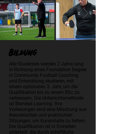
Bildung
Alle Studenten werden 2 Jahre lang
in Richtung eines Foundation Degree
in Community Football Coaching
und Entwicklung studieren, mit
einem optionalen 3. Jahr, um die
Qualifikation bis zu einem BSc zu
verbessern. Die Unterrichtsmethode
ist Blended Learning. Ihre
Vorlesungen sind eine Mischung aus
theoretischen und praktischen
Sitzungen, um Kursinhalte zu liefern.
Die Qualifikation ist in Einheiten
unterteilt, die durch schriftliche