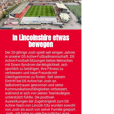
In Lincolnshire etwas
bewegen
Der 20-jährige Josh spielt seit einigen Jahren
in unserer DS Active-Fußballmannschaft. DS
Active Football-Sitzungen bieten Menschen
mit Down-Syndrom die Möglichkeit, sich
sportlich zu betätigen, ihre Fitness zu
verbessern und neue Freunde mit
Gleichgesinnten zu finden. Seit seinem
Eintritt bei DS Active hat Josh an
Selbstvertrauen gewonnen und seine
Kommunikationsfähigkeiten verbessert,
während er sich von seinen Teamkollegen
unterstützt fühlte. Die positiven
Auswirkungen der Zugehörigkeit zum DS
Active-Team von Lincoln City wurden sowohl
von Josh als auch von seiner Familie gespürt.
Josh - Ich habe so viele freundliche Leute