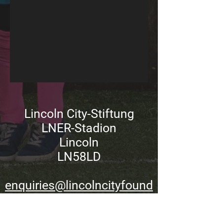
Lincoln City-Stiftung
LNER-Stadion
Lincoln
LN58LD
enquiries@lincolncityfound
ation.co.uk
| 01522
563792